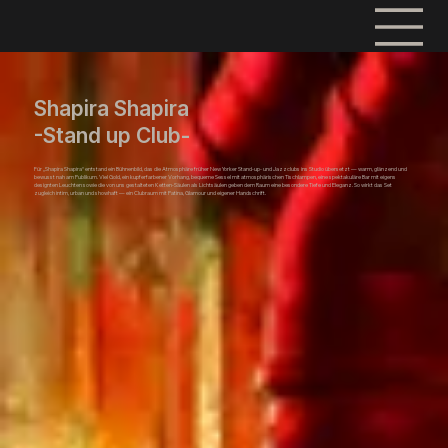
Shapira Shapira
-Stand up Club-
Für „Shapira Shapira“ entstand ein Bühnenbild, das die Atmosphäre früher New Yorker Stand-up- und Jazzclubs ins Studio übersetzt — warm, glänzend und
bewusst nah am Publikum. Viel Gold, ein kupferfarbener Vorhang, bequeme Sessel mit atmosphärischen Tischlampen, eine spektakuläre Bar mit eigens
designten Leuchten sowie die von uns gestalteten Ketten-Säulen als Lichtsäulen geben dem Raum eine besondere Tiefe und Eleganz. So wirkt das Set
zugleich intim, urban und showhaft — ein Clubraum mit Patina, Glamour und eigener Handschrift.