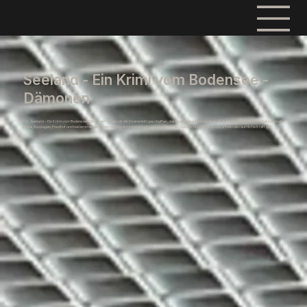
Seeland - Ein Krimi vom Bodensee -
Dämonen
Für „Seeland – Ein Krimi vom Bodensee: Dämonen“ haben wir ein Szenenbild geschaffen, das die düstere Spannung des Falls zwischen Bodensee, Polizeiarbeit,
Hotel, Bauwagen, Friedhof und beklemmenden Innenräumen atmosphärisch verdichtet und der Geschichte eine präzise, unheilvolle räumliche Kraft gibt.