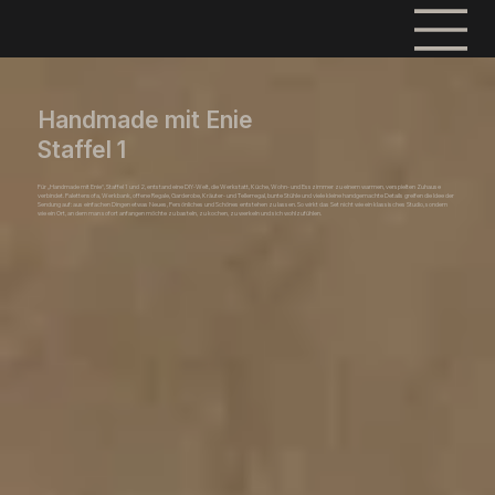
Handmade mit Enie
Staffel 1
Für „Handmade mit Enie“, Staffel 1 und 2, entstand eine DIY-Welt, die Werkstatt, Küche, Wohn- und Esszimmer zu einem warmen, verspielten Zuhause
verbindet. Palettensofa, Werkbank, offene Regale, Garderobe, Kräuter- und Tellerregal, bunte Stühle und viele kleine handgemachte Details greifen die Idee der
Sendung auf: aus einfachen Dingen etwas Neues, Persönliches und Schönes entstehen zu lassen. So wirkt das Set nicht wie ein klassisches Studio, sondern
wie ein Ort, an dem man sofort anfangen möchte zu basteln, zu kochen, zu werkeln und sich wohlzufühlen.