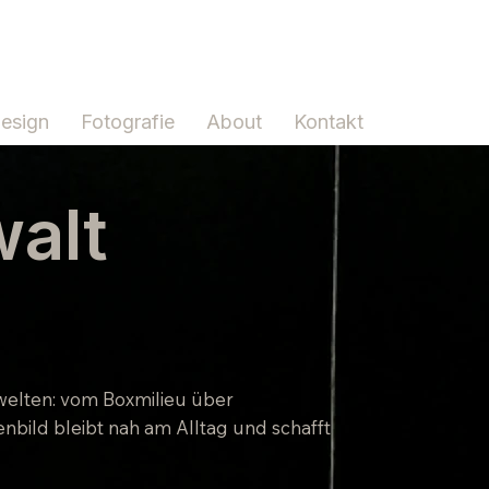
Design
Fotografie
About
Kontakt
walt
nswelten: vom Boxmilieu über
nbild bleibt nah am Alltag und schafft