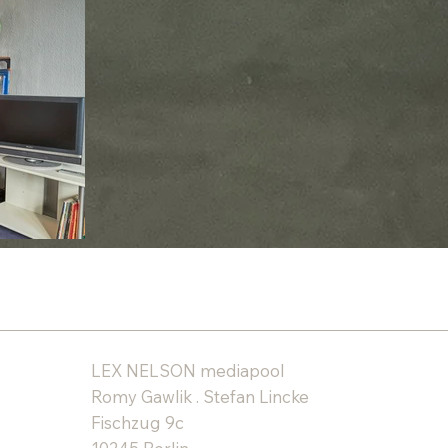
LEX NELSON mediapool
Romy Gawlik . Stefan Lincke
Fischzug 9c