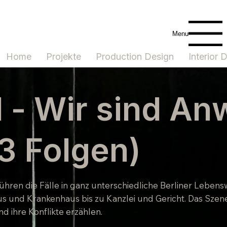
Menu
Home
Projekte
Production Design
Interior 
 - Wir sind An
(13 Folgen)
3 führen die Fälle in ganz unterschiedliche Berliner Lebe
s und Krankenhaus bis zu Kanzlei und Gericht. Das Szene
d ihre Konflikte erzählen.