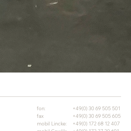
Next
fon:
+49(0) 30 69 505 501
fax
+49(0) 30 69 505 605
mobil Lincke:
+49(0) 172 68 12 407