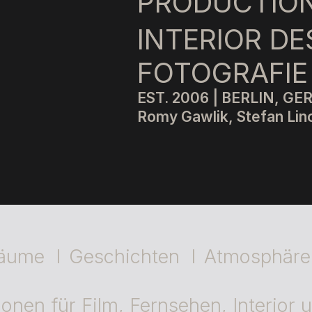
PRODUCTION
INTERIOR DE
FOTOGRAFIE
EST. 2006 | BERLIN, G
Romy Gawlik, Stefan Lin
äume I
Geschichten I
Atmosphär
ionen für Film, Fernsehen, Interior 