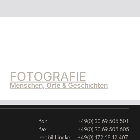
FOTOGRAFIE
Menschen, Orte & Geschichten
fon:
+49(0) 30 69 505 501
fax
+49(0) 30 69 505 605
mobil Lincke:
+49(0) 172 68 12 407