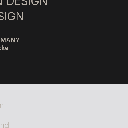
 DESIGN
SIGN
ERMANY
cke
en
und