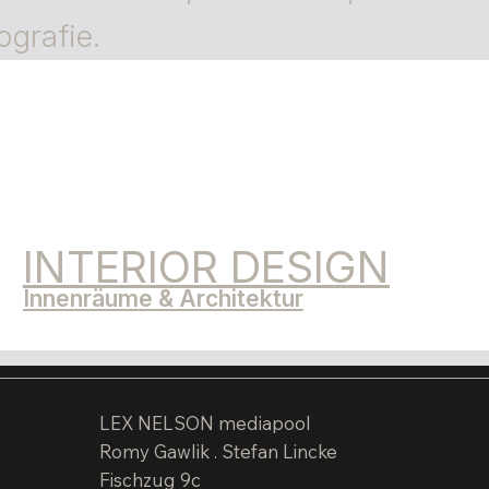
ografie.
INTERIOR DESIGN
Innenräume & Architektur
LEX NELSON mediapool
Romy Gawlik . Stefan Lincke
Fischzug 9c